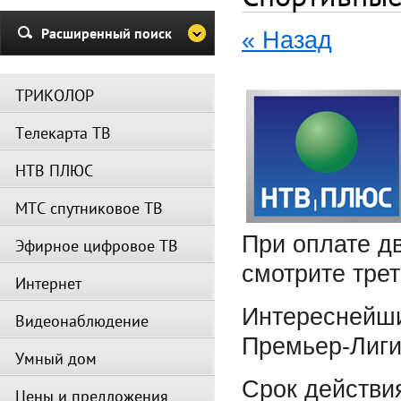
и Триколор может быть недост
Убедительная просьба в указа
Расширенный поиск
« Назад
период не производить поиск
каналов и не перезагружать
спутниковое оборудование.
ТРИКОЛОР
Вещание телеканалов и доступ
сервисов возобновится
Телекарта ТВ
автоматически по завершении
профилактических работ.
НТВ ПЛЮС
МТС спутниковое ТВ
При оплате д
Эфирное цифровое ТВ
смотрите тре
Интернет
Интереснейши
Видеонаблюдение
Премьер‑Лиги
Умный дом
Срок действия
Цены и предложения