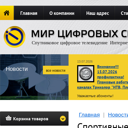
Главная
О компании
Наш адрес
Ста
Новости
ОФОРМИТЬ ЗАКАЗ
Карта сайта
П
Спутниковое цифровое телевидение Интерне
13.07.2026
Внимание!!!
Новости
все новости
15.07.2026
профилактика!
Плановые работ
каналах Триколор "НТВ, Пл
Уважаемые абоненты!
В связи с проведением планов
профилактических работ
15 ию
Главная
|
Новост
2026 г. с 02:00 до 10:00 по
Корзина товаров
московскому времени
просмот
Спортивные
телеканалов операторов НТВ