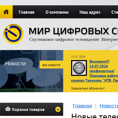
Главная
О компании
Наш адрес
Ста
Новости
ОФОРМИТЬ ЗАКАЗ
Карта сайта
П
Спутниковое цифровое телевидение Интерне
13.07.2026
Внимание!!!
Новости
все новости
15.07.2026
профилактика!
Плановые работ
каналах Триколор "НТВ, Пл
Уважаемые абоненты!
В связи с проведением планов
профилактических работ
15 ию
Главная
|
Новост
2026 г. с 02:00 до 10:00 по
Корзина товаров
московскому времени
просмот
Новые теле
телеканалов операторов НТВ