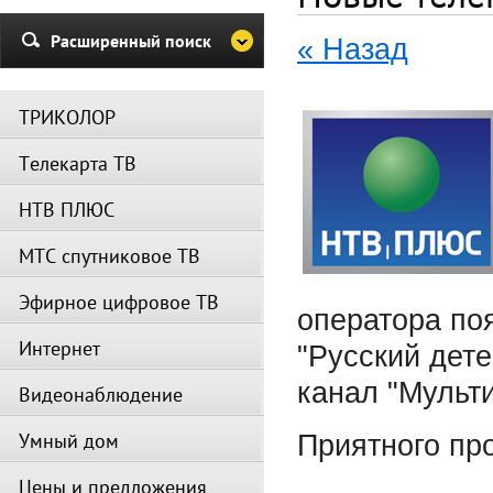
и Триколор может быть недост
Убедительная просьба в указа
Расширенный поиск
« Назад
период не производить поиск
каналов и не перезагружать
спутниковое оборудование.
ТРИКОЛОР
Вещание телеканалов и доступ
сервисов возобновится
Телекарта ТВ
автоматически по завершении
профилактических работ.
НТВ ПЛЮС
МТС спутниковое ТВ
Эфирное цифровое ТВ
оператора по
Интернет
"Русский дете
канал "Мульт
Видеонаблюдение
Умный дом
Приятного пр
Цены и предложения